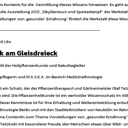
s Kontexts für die Vermittlung dieses Wissens hinweisen.
Es geht a
ie Ausstellung 2012 „Sibyllenwurz und Speisedampf“ der Werkstatt 
llungen von ,gesunder‘ Ernährung“ fördert die Werkstatt diese Wiss
———————————————————————————
00 Uhr
rk am Gleisdreieck
kt der Heilpflanzenkunde und Naturbegleiter
flegerin und M.A.S.K.A. im Bereich Medizinethnologie
 ein Schatz, der der Pflanzentherapeut und Gärtnermeister Olaf Tetz
wird. Die Pflanzenheilkunde ist ein wertvoller Wissensschatz im Al
ieser Kenntnisse ist für ihre Erhaltung und Weiterentwicklung ents
nologie Berlin und mit den Stadtteilmüttern von Neukölln im Ra
ne Contentin zum Thema Vorstellungen von „gesunder Ernährung“ fo
Tetzinski mit besonderer Freude, den Menschen etwas über Wild- und