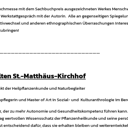
r Buchmesse mit dem Sachbuchpreis ausgezeichneten Werkes Menschw
 Werkstattgespräch mit der Autorin.
Alle an gegenseitigen Spiegelu
ivwechsel und anderen ethnographischen Überraschungen Interessie
nzubringen!
———————————————————————————
lten St.-Matthäus-Kirchhof
kt der Heilpflanzenkunde und Naturbegleiter
flegerin und Master of Art in Sozial- und Kulturanthrologie im Be
tz, der zu mehr Autonomie und Gesundheitskompetenz führen kann. O
ltag wertvollen Wissensschatz der Pflanzenheilkunde und seine pers
ist entscheidend dafür, dass sie erhalten bleiben und weiterentwick